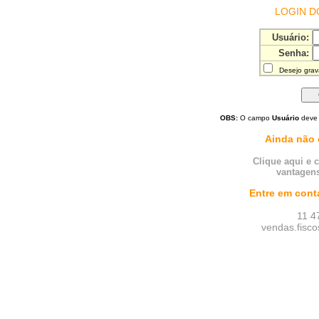
LOGIN D
Usuário:
Senha:
Desejo grav
OBS:
O campo
Usuário
deve 
Ainda não 
Clique aqui e 
vantagens
Entre em cont
11 4
vendas.fisc