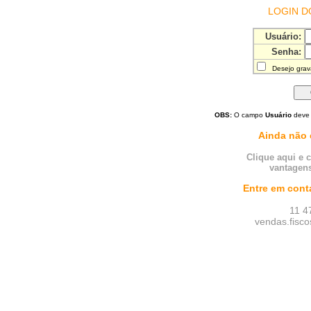
LOGIN D
Usuário:
Senha:
Desejo grav
OBS:
O campo
Usuário
deve 
Ainda não 
Clique aqui e 
vantagens
Entre em cont
11 4
vendas.fisc